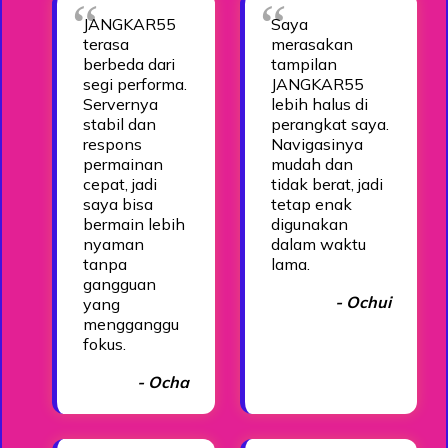
JANGKAR55
Saya
terasa
merasakan
berbeda dari
tampilan
segi performa.
JANGKAR55
Servernya
lebih halus di
stabil dan
perangkat saya.
respons
Navigasinya
permainan
mudah dan
cepat, jadi
tidak berat, jadi
saya bisa
tetap enak
bermain lebih
digunakan
nyaman
dalam waktu
tanpa
lama.
gangguan
- Ochui
yang
mengganggu
fokus.
- Ocha