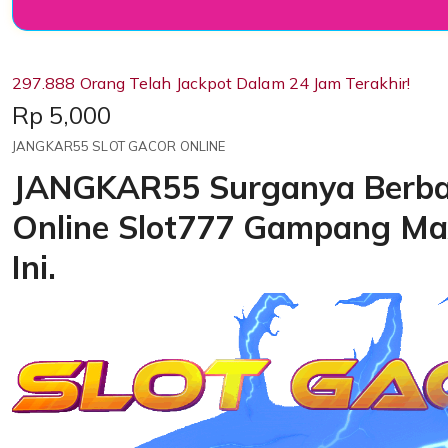
297.888 Orang Telah Jackpot Dalam 24 Jam Terakhir!
Price:
Rp 5,000
JANGKAR55 SLOT GACOR ONLINE
JANGKAR55 Surganya Berb
Online Slot777 Gampang Ma
Ini.