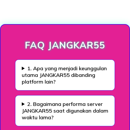
Loading...
FAQ JANGKAR55
1. Apa yang menjadi keunggulan
utama JANGKAR55 dibanding
platform lain?
2. Bagaimana performa server
JANGKAR55 saat digunakan dalam
waktu lama?