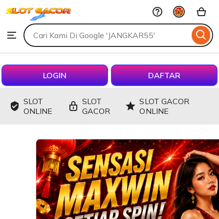
JANGKAR55
Skip
to
Search
Browse
ontent
for
items
or
shops
LOGIN
DAFTAR
SLOT
SLOT
SLOT GACOR
ONLINE
GACOR
ONLINE