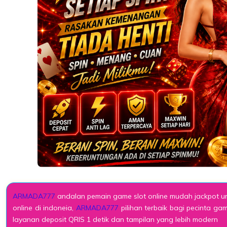
ARMADA777
andalan pemain game slot online mudah jackpot u
online di indoneia,
ARMADA777
pilihan terbaik bagi pecinta 
layanan deposit QRIS 1 detik dan tampilan yang lebih modern