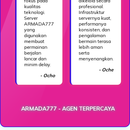
fokus pada
dikelola secara
kualitas
profesional.
teknologi.
Infrastruktur
Server
servernya kuat,
ARMADA777
performanya
yang
konsisten, dan
digunakan
pengalaman
membuat
bermain terasa
permainan
lebih aman
berjalan
serta
lancar dan
menyenangkan.
minim delay.
- Oche
- Ocho
ARMADA777 - AGEN TERPERCAYA