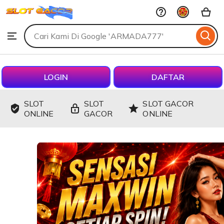
ARMADA777
Skip
to
Search
Browse
ontent
for
items
or
shops
LOGIN
DAFTAR
SLOT
SLOT
SLOT GACOR
ONLINE
GACOR
ONLINE