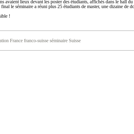
s avaient lieux devant les poster des étudiants, affichés dans le hall d
Au final le séminaire a réuni plus 25 étudiants de master, une dizaine de
ible !
ation
France
franco-suisse
séminaire
Suisse