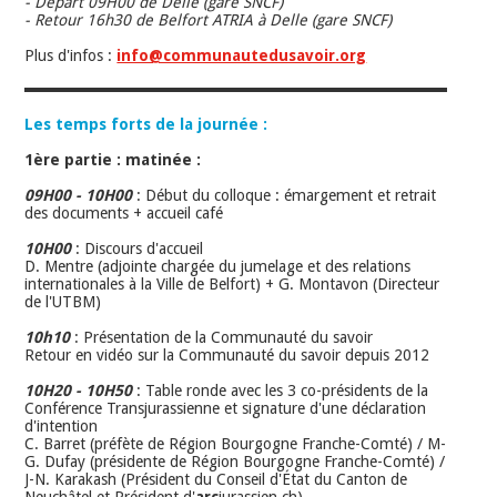
- Départ 09H00 de Delle (gare SNCF)
- Retour 16h30 de Belfort ATRIA à Delle (gare SNCF)
Plus d'infos :
info@communautedusavoir.org
Les temps forts de la journée :
1ère partie : matinée :
09H00 - 10H00
: Début du colloque : émargement et retrait
des documents + accueil café
10H00
: Discours d'accueil
D. Mentre (adjointe chargée du jumelage et des relations
internationales à la Ville de Belfort) + G. Montavon (Directeur
de l'UTBM)
10h10
: Présentation de la Communauté du savoir
Retour en vidéo sur la Communauté du savoir depuis 2012
10H20 - 10H50
: Table ronde avec les 3 co-présidents de la
Conférence Transjurassienne et signature d'une déclaration
d'intention
C. Barret (préfète de Région Bourgogne Franche-Comté) / M-
G. Dufay (présidente de Région Bourgogne Franche-Comté) /
J-N. Karakash (Président du Conseil d'État du Canton de
Neuchâtel et Président d'
arc
jurassien.ch)